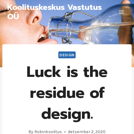
Koolituskeskus Vastutus
OÜ
DESIGN
Luck is the
residue of
design.
By
Robinkoolitus
detsember 2, 2020