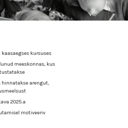
a kaasaegses kursuses
dunud meeskonnas, kus
tustatakse
 hinnatakse arengut,
dusmeelsust
ava 2025.a
utamisel motiveeriv