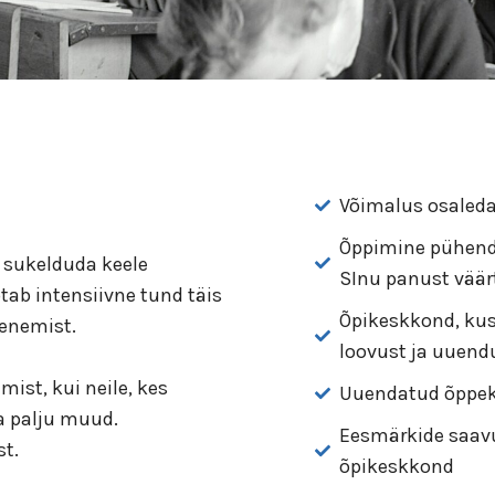
Võimalus osaled
Õppimine pühen
 sukelduda keele
SInu panust väär
tab intensiivne tund täis
Õpikeskkond, kus
venemist.
loovust ja uuen
mist, kui neile, kes
Uuendatud õppek
a palju muud.
Eesmärkide saav
t.
õpikeskkond