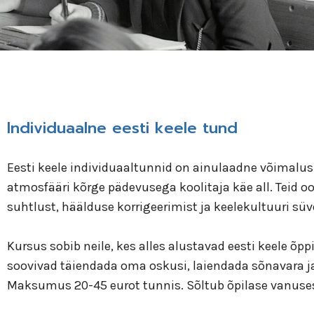
Individuaalne eesti keele tund
Eesti keele individuaaltunnid on ainulaadne võimalus
atmosfääri kõrge pädevusega koolitaja käe all. Teid oo
suhtlust, häälduse korrigeerimist ja keelekultuuri sü
Kursus sobib neile, kes alles alustavad eesti keele õppi
soovivad täiendada oma oskusi, laiendada sõnavara j
Maksumus 20-45 eurot tunnis. Sõltub õpilase vanuses