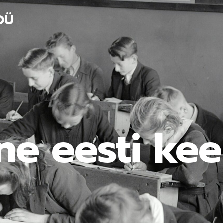
OÜ
ne eesti ke