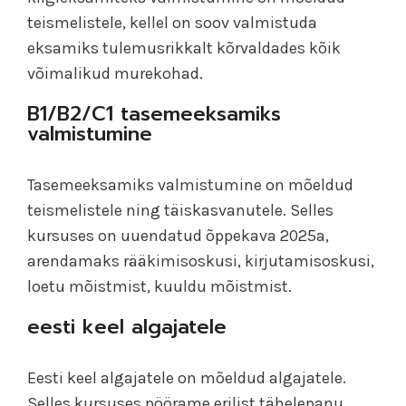
teismelistele, kellel on soov valmistuda
eksamiks tulemusrikkalt kõrvaldades kõik
võimalikud murekohad.
B1/B2/C1 tasemeeksamiks
valmistumine
Tasemeeksamiks valmistumine on mõeldud
teismelistele ning täiskasvanutele. Selles
kursuses on uuendatud õppekava 2025a,
arendamaks rääkimisoskusi, kirjutamisoskusi,
loetu mõistmist, kuuldu mõistmist.
eesti keel algajatele
Eesti keel algajatele on mõeldud algajatele.
Selles kursuses pöörame erilist tähelepanu