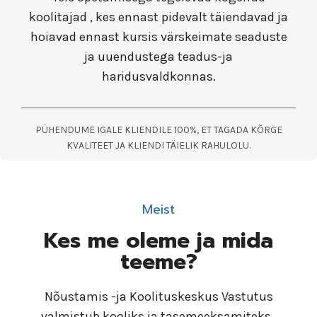
koolitajad , kes ennast pidevalt täiendavad ja
hoiavad ennast kursis värskeimate seaduste
ja uuendustega teadus-ja
haridusvaldkonnas.
PÜHENDUME IGALE KLIENDILE 100%, ET TAGADA KÕRGE
KVALITEET JA KLIENDI TÄIELIK RAHULOLU.
Meist
Kes me oleme ja mida
teeme?
Nõustamis -ja Koolituskeskus Vastutus
valmistub kooliks ja tasemeeksamiteks.