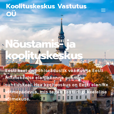
Koolituskeskus Vastutus
OÜ
Nõustamis- ja
koolituskeskus
Eesti keel on põhiseaduslik väärtus ja Eesti
mitmekeelse elanikkonna peamine
suhtluskeel. Hea keelteoskus on Eesti elanike
võtmepädevus, mis tagab Eesti riigi keelelise
võimekuse.