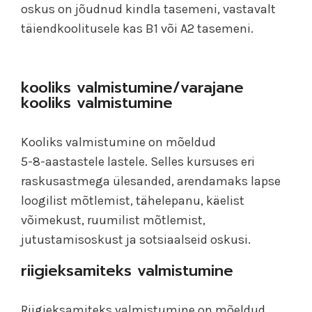
oskus on jõudnud kindla tasemeni, vastavalt
täiendkoolitusele kas B1 või A2 tasemeni.
kooliks valmistumine/varajane
kooliks valmistumine
Kooliks valmistumine on mõeldud
5-8-aastastele lastele. Selles kursuses eri
raskusastmega ülesanded, arendamaks lapse
loogilist mõtlemist, tähelepanu, käelist
võimekust, ruumilist mõtlemist,
jutustamisoskust ja sotsiaalseid oskusi.
riigieksamiteks valmistumine
Riigieksamiteks valmistumine on mõeldud