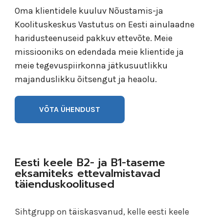
Oma klientidele kuuluv Nõustamis-ja
Koolituskeskus Vastutus on Eesti ainulaadne
haridusteenuseid pakkuv ettevõte. Meie
missiooniks on edendada meie klientide ja
meie tegevuspiirkonna jätkusuutlikku
majanduslikku õitsengut ja heaolu.
VÕTA ÜHENDUST
Eesti keele B2- ja B1-taseme
eksamiteks ettevalmistavad
täienduskoolitused
Sihtgrupp on täiskasvanud, kelle eesti keele